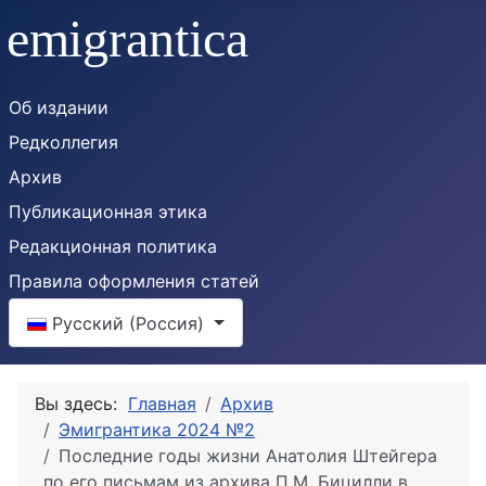
Об издании
Редколлегия
Архив
Публикационная этика
Редакционная политика
Правила оформления статей
Выберите язык
Русский (Россия)
Вы здесь:
Главная
Архив
Эмигрантика 2024 №2
Последние годы жизни Анатолия Штейгера
по его письмам из архива П.М. Бицилли в