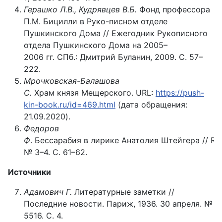
Герашко Л.В., Кудрявцев В.Б.
Фонд профессора
П.М. Бицилли в Руко-писном отделе
Пушкинского Дома // Ежегодник Рукописного
отдела Пушкинского Дома на 2005–
2006 гг. СПб.: Дмитрий Буланин, 2009. С. 57–
222.
Мрочковская-Балашова
С.
Храм князя Мещерского. URL:
https://push-
kin-book.ru/id=469.html
(дата обращения:
21.09.2020).
Федоров
Ф
. Бессарабия в лирике Анатолия Штейгера // Ros
№ 3–4. С. 61–62.
Источники
Адамович Г.
Литературные заметки //
Последние новости. Париж, 1936. 30 апреля. №
5516. С. 4.