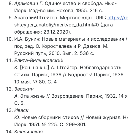
Адамович Г
. Одиночество и свобода. Нью-
Йорк: Изд-во им. Чехова, 1955. 316 с.
АнатолийШтейгер. Мертвое «да». URL:
https://roy
shteyger_anatoliy/mertvoe_da.html#0 (дата
обращения: 23.12.2020).
И.А. Бунин: Новые материалы и исследования /
под ред. О. Коростелева и Р. Дэвиса. М.:
Русский путь, 2010. Вып. 2. 536 с.
Елита-Вильчковский
К.
[Рец. на кн.:] А. Штейгер. Неблагодарность.
Стихи. Париж, 1936 // Бодрость! Париж, 1936.
10 мая. № 80. С. 4.
Засекин
А.
Эта жизнь // Возрождение. Париж, 1932. 14 янв
С. 5.
Иваск
Ю.
Новые сборники стихов // Новый журнал. Нью
Йорк, 1951. № 225. С. 299–301.
Кшесинская