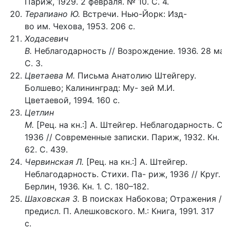
Париж, 1929. 2 февраля. № 10. С. 4.
Терапиано Ю.
Встречи. Нью-Йорк: Изд-
во им. Чехова, 1953. 206 с.
Ходасевич
В.
Неблагодарность // Возрождение. 1936. 28 мая
С. 3.
Цветаева М.
Письма Анатолию Штейгеру.
Болшево; Калининград: Му- зей М.И.
Цветаевой, 1994. 160 с.
Цетлин
М.
[Рец. на кн.:] А. Штейгер. Неблагодарность. С
1936 // Современные записки. Париж, 1932. Кн.
62. С. 439.
Червинская Л.
[Рец. на кн.:] А. Штейгер.
Неблагодарность. Стихи. Па- риж, 1936 // Круг.
Берлин, 1936. Кн. 1. С. 180–182.
Шаховская З.
В поисках Набокова; Отражения /
предисл. П. Алешковского. М.: Книга, 1991. 317
с.