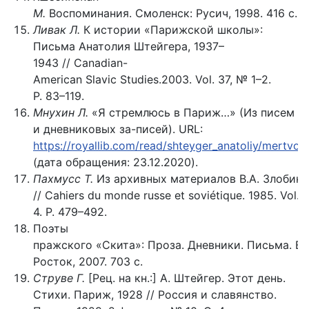
М.
Воспоминания. Смоленск: Русич, 1998. 416 с.
Ливак Л.
К истории «Парижской школы»:
Письма Анатолия Штейгера, 1937–
1943 // Canadian-
American Slavic Studies.2003. Vol. 37, № 1–2.
P. 83–119.
Мнухин Л.
«Я стремлюсь в Париж…» (Из писем
и дневниковых за-писей). URL:
https://royallib.com/read/shteyger_anatoliy/mertvoe
(дата обращения: 23.12.2020).
Пахмусс
Т.
Из архивных материалов В.А. Злобина
// Cahiers du monde russe et soviétique. 1985. Vol. 
4. P. 479–492.
Поэты
пражского «Скита»: Проза. Дневники. Письма. Во
Росток, 2007. 703 с.
Струве Г.
[Рец. на кн.:] А. Штейгер. Этот день.
Стихи. Париж, 1928 // Россия и славянство.