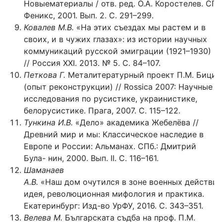
Новыематериалы / отв. ред. О.А. Коростелев. СПб.
Феникс, 2001. Вып. 2. С. 291–299.
Ковалев М.В.
«На этих съездах мы растем и в
своих, и в чужих глазах»: из истории научных
коммуникаций русской эмиграции (1921–1930)
// Россия XXI. 2013. № 5. С. 84–107.
Петкова
Г.
Металитературный проект П.М. Бици
(опыт реконструкции) // Rossica 2007: Научные
исследования по русистике, украинистике,
белорусистике. Прага, 2007. С. 115–122.
Тункина И.В.
«Дело» академика Жебелёва //
Древний мир и мы: Классическое наследие в
Европе и России: Альманах. СПб.: Дмитрий
Була- нин, 2000. Вып. II. С. 116–161.
Шаманаев
А.В.
«Наш дом очутился в зоне военных действий» 
идея, революционная мифология и практика.
Екатеринбург: Изд-во УрФУ, 2016. С. 343–351.
Велева М.
Българската съдба на проф. П.М.