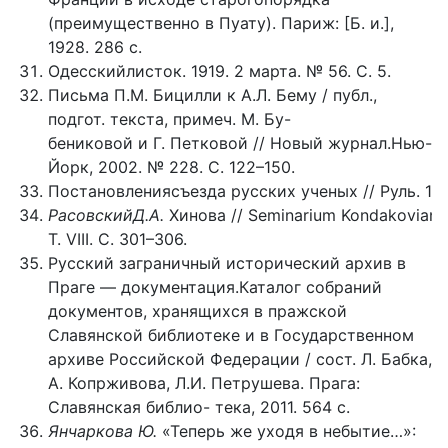
(преимущественно в Пуату). Париж: [Б. и.],
1928. 286 с.
Одесскийлисток. 1919. 2 марта. № 56. С. 5.
Письма П.М. Бицилли к А.Л. Бему / публ.,
подгот. текста, примеч. М. Бу-
бениковой и Г. Петковой // Новый журнал.Нью-
Йорк, 2002. № 228. С. 122–150.
Постановлениясъезда русских ученых // Руль. 192
РасовскийД.А.
Хинова // Seminarium Kondakovianu
Т. VIII. С. 301–306.
Русский заграничный исторический архив в
Праге — документация.Каталог собраний
документов, хранящихся в пражской
Славянской библиотеке и в Государственном
архиве Российской Федерации / сост. Л. Бабка,
А. Копрживова, Л.И. Петрушева. Прага:
Славянская библио- тека, 2011. 564 с.
Янчаркова Ю.
«Теперь же уходя в небытие…»: