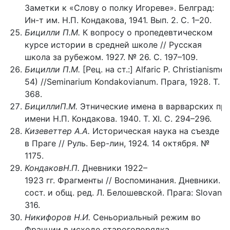
Заметки к «Слову о полку Игореве». Белград:
Ин-т им. Н.П. Кондакова, 1941. Вып. 2. С. 1–20.
Бицилли П.М.
К вопросу о пропедевтическом
курсе истории в средней школе // Русская
школа за рубежом. 1927. № 26. С. 197–109.
Бицилли
П.М.
[Рец. на ст.:] Alfaric P. Christianisme
54) //Seminarium Kondakovianum. Прага, 1928. Т. 2.
368.
БициллиП.М.
Этнические имена в варварских пра
имени Н.П. Кондакова. 1940. Т. XI. С. 294–296.
Кизеветтер А.А.
Историческая наука на съезде
в Праге // Руль. Бер-лин, 1924. 14 октября. №
1175.
КондаковН.П.
Дневники 1922–
1923 гг. Фрагменты // Воспоминания. Дневники. 
сост. и общ. ред. Л. Белошевской. Прага: Slovanský
316.
Никифоров Н.И.
Сеньориальный режим во
Франции в исходе старогопорядка