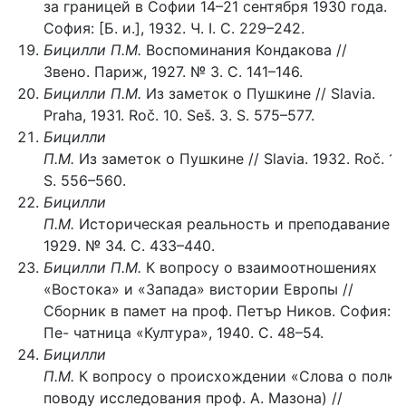
за границей в Софии 14–21 сентября 1930 года.
София: [Б. и.], 1932. Ч. I. С. 229–242.
Бицилли П.М.
Воспоминания Кондакова //
Звено. Париж, 1927. № 3. С. 141–146.
Бицилли П.М.
Из заметок о Пушкине // Slavia.
Praha, 1931. Roč. 10. Seš. 3. S. 575–577.
Бицилли
П.М.
Из заметок о Пушкине // Slavia. 1932. Roč. 11. 
S. 556–560.
Бицилли
П.М.
Историческая реальность и преподавание ис
1929. № 34. С. 433–440.
Бицилли П.М.
К вопросу о взаимоотношениях
«Востока» и «Запада» вистории Европы //
Сборник в памет на проф. Петър Ников. София:
Пе- чатница «Култура», 1940. С. 48–54.
Бицилли
П.М.
К вопросу о происхождении «Слова о полку
поводу исследования проф. А. Мазона) //