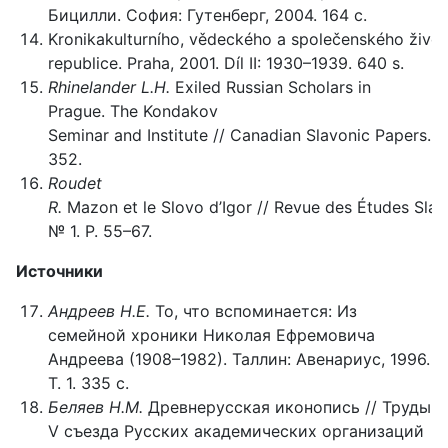
Бицилли. София: Гутенберг, 2004. 164 с.
Kronikakulturního, vědeckého a společenského živo
republice. Praha, 2001. Díl II: 1930–1939. 640 s.
Rhinelander L.H.
Exiled Russian Scholars in
Prague. The Kondakov
Seminar and Institute // Canadian Slavonic Papers. 19
352.
Roudet
R.
Mazon et le Slovo d’Igor // Revue des Études Slave
№ 1. P. 55–67.
Источники
Андреев Н.Е.
То, что вспоминается: Из
семейной хроники Николая Ефремовича
Андреева (1908–1982). Таллин: Авенариус, 1996.
Т. 1. 335 с.
Беляев Н.М.
Древнерусская иконопись // Труды
V съезда Русских академических организаций