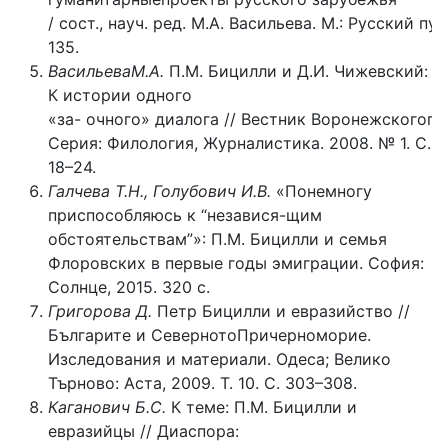
/ сост., науч. ред. М.А. Васильева. М.: Русский пут
135.
ВасильеваМ.А.
П.М. Бицилли и Д.И. Чижевский:
К истории одного
«за- очного» диалога // Вестник Воронежскогого
Серия: Филология, Журналистика. 2008. № 1. С.
18–24.
Галчева Т.Н., Голубович И.В.
«Понемногу
приспособляюсь к “независя-щим
обстоятельствам”»: П.М. Бицилли и семья
Флоровских в первые годы эмиграции. София:
Солнце, 2015. 320 с.
Григорова Д.
Петр Бицилли и евразийство //
Българите и СевернотоПричерноморие.
Изследования и материали. Одеса; Велико
Търново: Аста, 2009. Т. 10. С. 303–308.
Каганович Б.С.
К теме: П.М. Бицилли и
евразийцы // Диаспора: