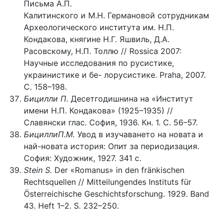
Письма А.П.
Калитинского и М.Н. Германовой сотрудникам
Археологического института им. Н.П.
Кондакова, княгине Н.Г. Яшвиль, Д.А.
Расовскому, Н.П. Толлю // Rossica 2007:
Научные исследования по русистике,
украинистике и бе- лорусистике. Praha, 2007.
С. 158–198.
Бицилли П.
Десетгодишнина на «Институт
имени Н.П. Кондакова» (1925–1935) //
Славянски глас. София, 1936. Кн. 1. С. 56–57.
БициллиП.М.
Увод в изучаването на новата и
най-новата история: Опит за периодизация.
София: Художник, 1927. 341 с.
Stein S.
Der «Romanus» in den fränkischen
Rechtsquellen // Mitteilungendes Instituts für
Österreichische Geschichtsforschung. 1929. Band
43. Heft 1–2. S. 232–250.