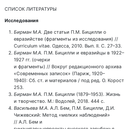
СПИСОК ЛИТЕРАТУРЫ
Исследования
Бирман М.А.
Две статьи П.М. Бицилли о
евразийстве (фрагменты из исследования) //
Curriculum vitae. Одесса, 2010. Вып. II. С. 27–33.
Бирман М.А.
П.М. Бицилли и евразийцы в 1922–
1927 гг. (очерки
и фрагменты) // Вокруг редакционного архива
«Современных записок» (Париж, 1920–
1940): Сб. ст. и материалов / под ред. О. Корост
253.
Бирман М.А.
П.М. Бицилли (1879–1953). Жизнь
и творчество. М.: Водолей, 2018. 444 с.
Васильева М.А.
А.Л. Бем, П.М. Бицилли, Д.И.
Чижевский: Метод «мелких наблюдений»
// А.Л. Бем и
гуманитарныепроекты русского зарубежья