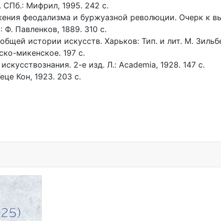
СПб.: Мифрил, 1995. 242 с.
ния феодализма и буржуазной революции. Очерк к выста
Ф. Павленков, 1889. 310 с.
бщей истории искусств. Харьков: Тип. и лит. М. Зильбе
ко-микенское. 197 с.
кусствознания. 2-е изд. Л.: Academia, 1928. 147 с.
еце Кон, 1923. 203 с.