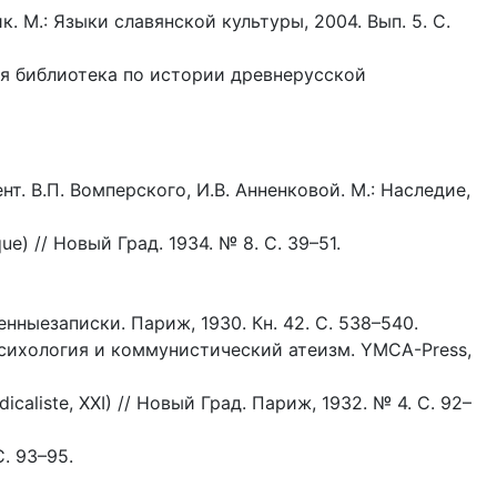
 М.: Языки славянской культуры, 2004. Вып. 5. C.
ая библиотека по истории древнерусской
нт. В.П. Вомперского, И.В. Анненковой. М.: Наследие,
e) // Новый Град. 1934. № 8. С. 39–51.
енныезаписки. Париж, 1930. Кн. 42. С. 538–540.
я психология и коммунистический атеизм. YMCA-Press,
yndicaliste, XXI) // Новый Град. Париж, 1932. № 4. С. 92–
С. 93–95.