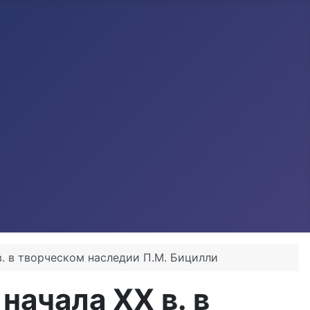
в. в творческом наследии П.М. Бицилли
начала XX в. в