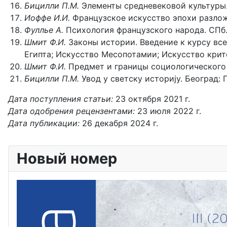
Бицилли П.М.
Элементы средневековой культуры. 
Иоффе И.И.
Французское искусство эпохи разложе
Фуллье А.
Психология французского народа. СПб.: 
Шмит Ф.И.
Законы истории. Введение к курсу всео
Египта; Искусство Месопотамии; Искусство критс
Шмит Ф.И.
Предмет и границы социологического ис
Бицилли П.М.
Увод у светску историjу. Београд: Г
Дата поступления статьи:
23 октября 2021 г.
Дата одобрения рецензентами:
23 июля 2022 г.
Дата публикации:
26 декабря 2024 г.
Новый номер