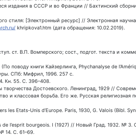
ся издания в СССР и во Франции // Бахтинский сборник.
го стиля: [Электронный ресурс] // Электронная научн
rch.ru/
khripkova1.htm (дата обращения: 10.02.2019).
уп. ст. В.П. Вомперского; сост., подгот. текста и комме
По поводу книги Кайзерлинга, Phychanalyse de l’Amériqu
ры. СПб: Мифрил, 1996. 257 с.
. Кн. 55. С. 396–408.
мы творчества Достоевского. Ленинград, 1929 // Соврем
анство и классовая борьба. Его же. Русская религиозна
ers les Etats-Unis d’Europe. Paris, 1930, G. Valois (Bibl. S
s de l’esprit bourgeois. I (1927) // Новый Град. 1932. № 3. 
 14. С. 61–69.