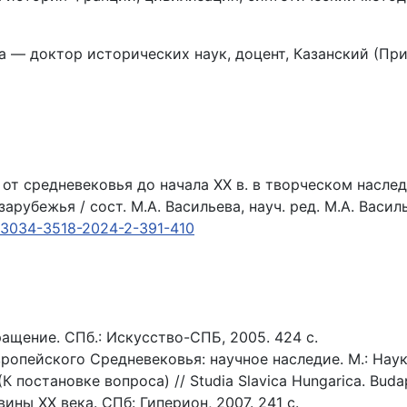
а — доктор исторических наук, доцент, Казанский (Пр
от средневековья до начала XX в. в творческом наследи
арубежья / сост. М.А. Васильева, науч. ред. М.А. Васил
r.3034-3518-2024-2-391-410
ащение. СПб.: Искусство-СПБ, 2005. 424 с.
ропейского Средневековья: научное наследие. М.: Наука
 постановке вопроса) // Studia Slavica Hungarica. Budape
ны XX века. СПб: Гиперион, 2007. 241 с.