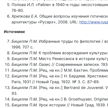
Попова И.Л.
«Рабле» в 1940-е годы: несостоявшие
76–80.
Хрипкова Е.А.
Общие вопросы изучения готическо
архитектуры «Русарх», 2008. URL:
http://www.rusa
Источники
Бицилли П.М.
Избранные труды по филологии / вст
1996. 707 с.
Бицилли П.М.
К проблеме возрождения культуры: (
Бицилли П.М
. Место Ренессанса в истории культу
Бицилли П.М.
Оазис // Современные записки. 1934
Бицилли П.М.
[Рец. на кн.:] М.М. Бахтин. Пробле
Бицилли П.М.
[Рец. на кн.:] Н. Бердяев. Христи
Paris, 1931 // Новый Град. 1932. № 3. С. 87–89.
Бицилли
П
.
М
.
[Рец. на кн.:] Bertrand de Jouvenel. V
93.
Бицилли
П
.
М
.
[Рец. на кн.:] В. Groethuysen. Origine
Бицилли П.М.
Урок истории // Новый Град. 1939. №