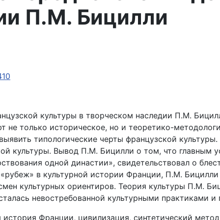
ии П.М. Бицилли
410
анцузской культуры в творческом наследии П.М. Бицил
ют не только историческое, но и теоретико-методолог
выявить типологические черты французской культуры.
ой культуры. Вывод П.М. Бицилли о том, что главным 
ствования одной династии», свидетельствовал о блес
й «рубеж» в культурной истории Франции, П.М. Бицилли
смен культурных ориентиров. Теория культуры П.М. Би
осталась невостребованной культурными практиками и
рная история Франции, цивилизация, синтетический мето