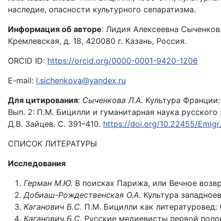
наследие, опасности культурного сепаратизма.
Информация об авторе
: Лидия Алексеевна Сыченков
Кремлевская, д. 18, 420080 г. Казань, Россия.
ORCID ID:
https://orcid.org/0000-0001-9420-1206
E-mail:
l.sichenkova@yandex.ru
Для цитирования
:
Сыченкова Л.А.
Культура Франции: 
Вып. 2: П.М. Бицилли и гуманитарная наука русского з
Д.В. Зайцев. С. 391–410.
https://doi.org/10.22455/Emig
СПИСОК ЛИТЕРАТУРЫ
Исследования
Герман М.Ю.
В поисках Парижа, или Вечное возвр
Добиаш-Рождественская О.А.
Культура западноев
Каганович Б.С.
П.М. Бицилли как литературовед: (К
Каганович Б.С.
Русские медиевисты первой полови