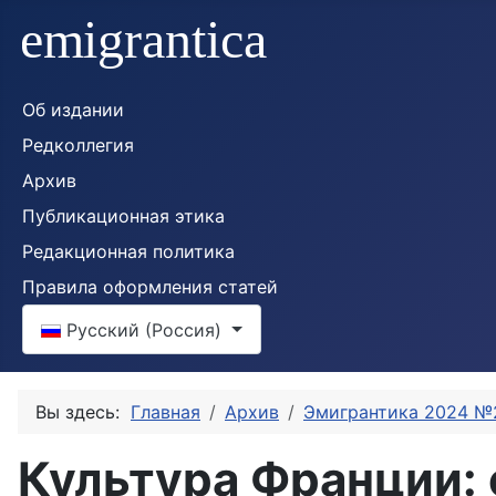
Об издании
Редколлегия
Архив
Публикационная этика
Редакционная политика
Правила оформления статей
Выберите язык
Русский (Россия)
Вы здесь:
Главная
Архив
Эмигрантика 2024 №
Культура Франции: 